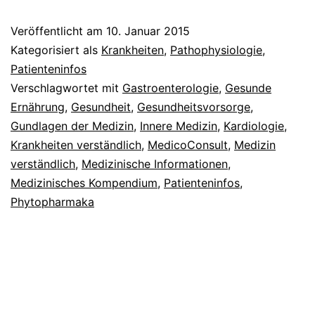
Veröffentlicht am
10. Januar 2015
Kategorisiert als
Krankheiten
,
Pathophysiologie
,
Patienteninfos
Verschlagwortet mit
Gastroenterologie
,
Gesunde
Ernährung
,
Gesundheit
,
Gesundheitsvorsorge
,
Gundlagen der Medizin
,
Innere Medizin
,
Kardiologie
,
Krankheiten verständlich
,
MedicoConsult
,
Medizin
verständlich
,
Medizinische Informationen
,
Medizinisches Kompendium
,
Patienteninfos
,
Phytopharmaka