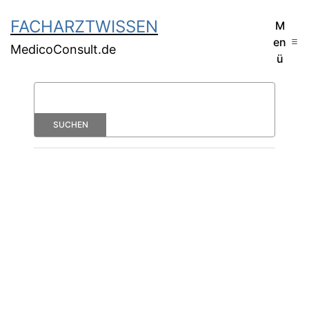
FACHARZTWISSEN
M
en
MedicoConsult.de
ü