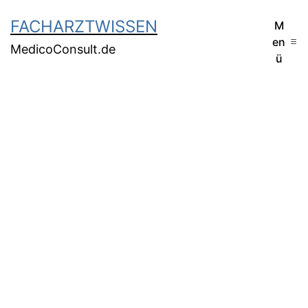
FACHARZTWISSEN
M
en
MedicoConsult.de
ü