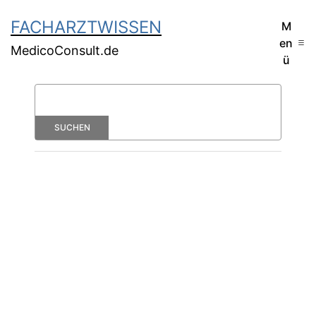
FACHARZTWISSEN
M
en
MedicoConsult.de
ü