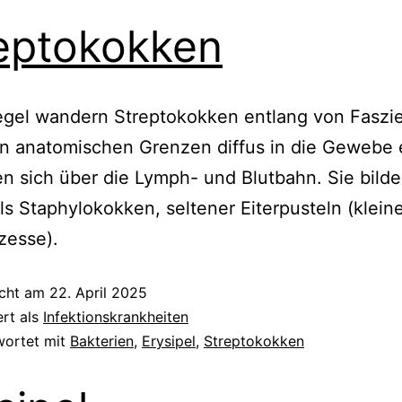
eptokokken
egel wandern Streptokokken entlang von Faszi
n anatomischen Grenzen diffus in die Gewebe 
en sich über die Lymph- und Blutbahn. Sie bilde
ls Staphylokokken, seltener Eiterpusteln (klein
zesse).
icht am
22. April 2025
ert als
Infektionskrankheiten
wortet mit
Bakterien
,
Erysipel
,
Streptokokken