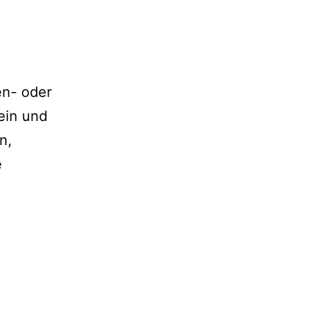
en- oder
ein und
n,
e