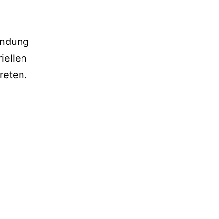
zündung
iellen
treten.