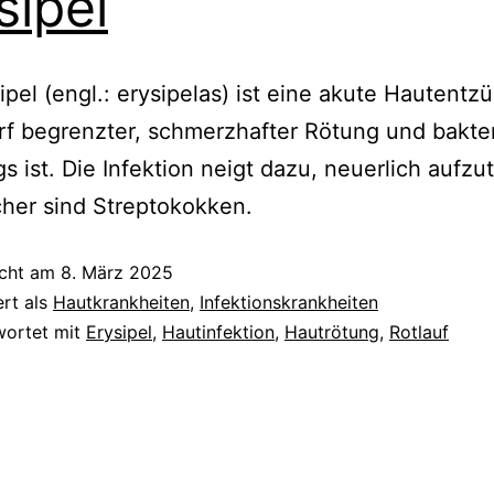
sipel
ipel (engl.: erysipelas) ist eine akute Hautent
rf begrenzter, schmerzhafter Rötung und bakter
s ist. Die Infektion neigt dazu, neuerlich aufzu
her sind Streptokokken.
icht am
8. März 2025
ert als
Hautkrankheiten
,
Infektionskrankheiten
wortet mit
Erysipel
,
Hautinfektion
,
Hautrötung
,
Rotlauf