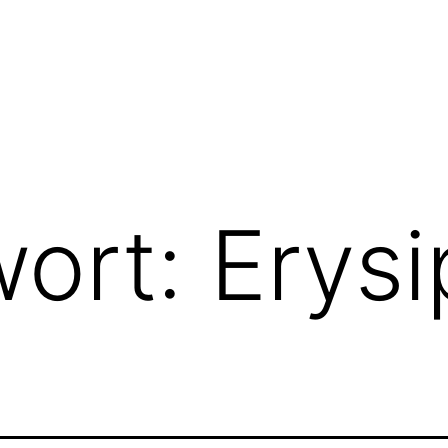
wort:
Erysi