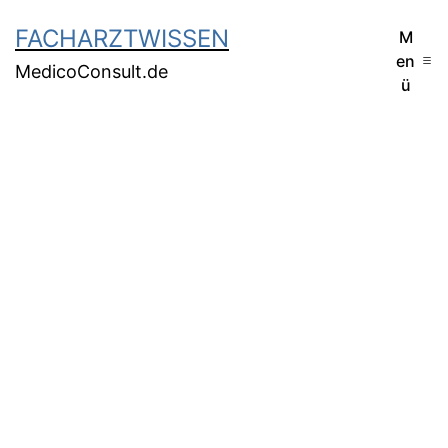
FACHARZTWISSEN
M
en
MedicoConsult.de
ü