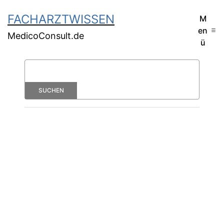
FACHARZTWISSEN
M
en
MedicoConsult.de
ü