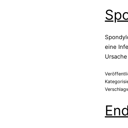
Spo
Spondyl
eine Inf
Ursache
Veröffentl
Kategorisi
Verschlag
End