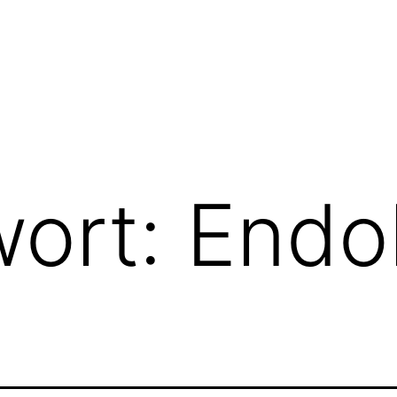
wort:
Endok