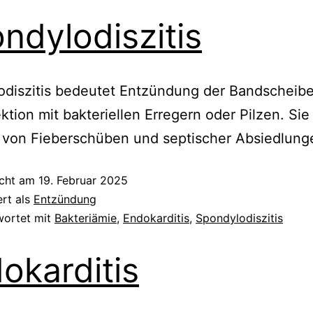
ndylodiszitis
odiszitis bedeutet Entzündung der Bandscheib
ektion mit bakteriellen Erregern oder Pilzen. Si
 von Fieberschüben und septischer Absiedlunge
icht am
19. Februar 2025
ert als
Entzündung
wortet mit
Bakteriämie
,
Endokarditis
,
Spondylodiszitis
okarditis