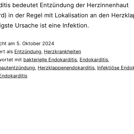
ditis bedeutet Entzündung der Herzinnenhaut
d) in der Regel mit Lokalisation an den Herzkl
igste Ursache ist eine Infektion.
icht am
5. Oktober 2024
ert als
Entzündung
,
Herzkrankheiten
wortet mit
bakterielle Endokarditis
,
Endokarditis
,
hautentzündung
,
Herzklappenendokarditis
,
Infektiöse Endok
Endokarditis