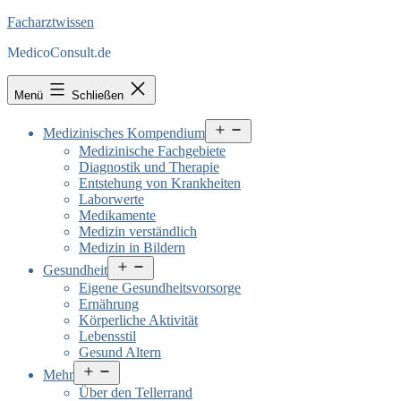
Facharztwissen
MedicoConsult.de
Menü
Schließen
Menü
Medizinisches Kompendium
öffnen
Medizinische Fachgebiete
Diagnostik und Therapie
Entstehung von Krankheiten
Laborwerte
Medikamente
Medizin verständlich
Medizin in Bildern
Menü
Gesundheit
öffnen
Eigene Gesundheitsvorsorge
Ernährung
Körperliche Aktivität
Lebensstil
Gesund Altern
Menü
Mehr
öffnen
Über den Tellerrand