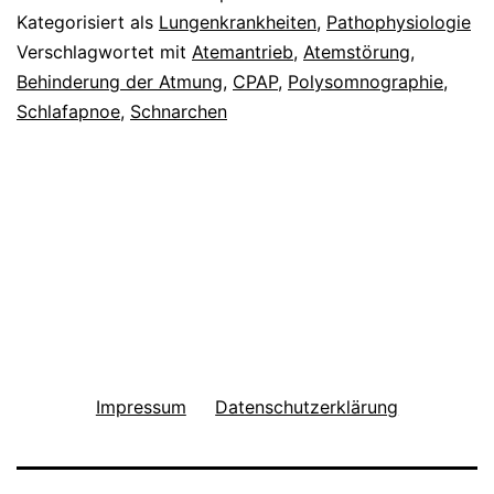
Kategorisiert als
Lungenkrankheiten
,
Pathophysiologie
Verschlagwortet mit
Atemantrieb
,
Atemstörung
,
Behinderung der Atmung
,
CPAP
,
Polysomnographie
,
Schlafapnoe
,
Schnarchen
Impressum
Datenschutzerklärung