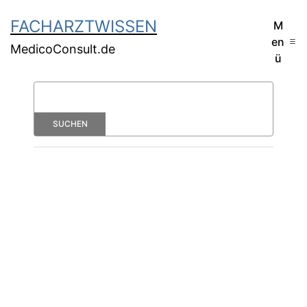
FACHARZTWISSEN
M
en
MedicoConsult.de
ü