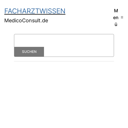
FACHARZTWISSEN
M
en
MedicoConsult.de
ü