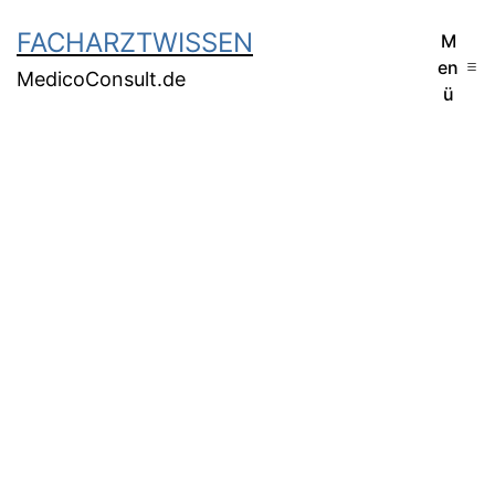
FACHARZTWISSEN
M
en
MedicoConsult.de
ü