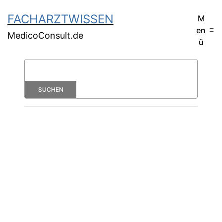
FACHARZTWISSEN
M
en
MedicoConsult.de
ü