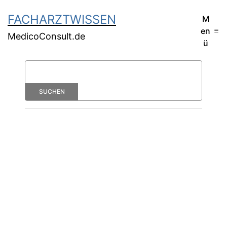
FACHARZTWISSEN
M
en
MedicoConsult.de
ü