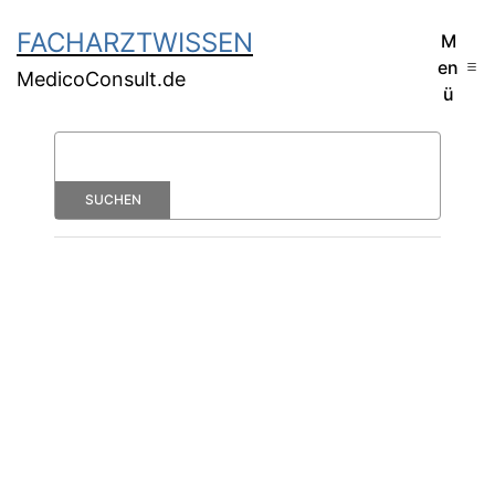
FACHARZTWISSEN
M
en
MedicoConsult.de
ü