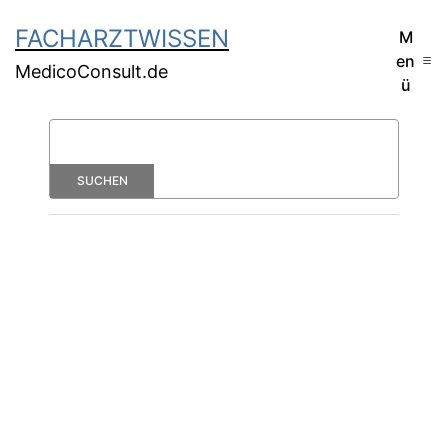
FACHARZTWISSEN
M
en
MedicoConsult.de
ü