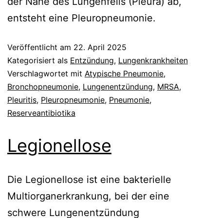
der Nähe des Lungenfells (Pleura) ab,
entsteht eine Pleuropneumonie.
Veröffentlicht am
22. April 2025
Kategorisiert als
Entzündung
,
Lungenkrankheiten
Verschlagwortet mit
Atypische Pneumonie
,
Bronchopneumonie
,
Lungenentzündung
,
MRSA
,
Pleuritis
,
Pleuropneumonie
,
Pneumonie
,
Reserveantibiotika
Legionellose
Die Legionellose ist eine bakterielle
Multiorganerkrankung, bei der eine
schwere Lungenentzündung