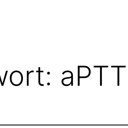
wort:
aPTT