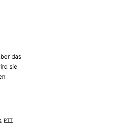
über das
rd sie
en
t
,
PTT