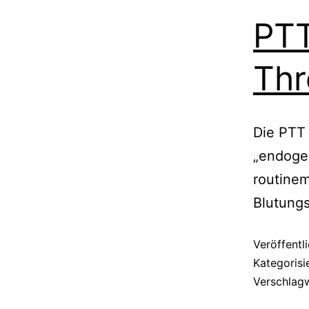
PTT
Thr
Die PTT 
„endogen
routinem
Blutungs
Veröffentl
Kategorisi
Verschlag