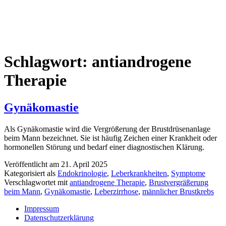
Schlagwort:
antiandrogene
Therapie
Gynäkomastie
Als Gynäkomastie wird die Vergrößerung der Brustdrüsenanlage
beim Mann bezeichnet. Sie ist häufig Zeichen einer Krankheit oder
hormonellen Störung und bedarf einer diagnostischen Klärung.
Veröffentlicht am
21. April 2025
Kategorisiert als
Endokrinologie
,
Leberkrankheiten
,
Symptome
Verschlagwortet mit
antiandrogene Therapie
,
Brustvergräßerung
beim Mann
,
Gynäkomastie
,
Leberzirrhose
,
männlicher Brustkrebs
Impressum
Datenschutzerklärung