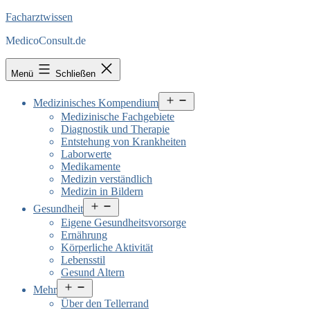
Facharztwissen
MedicoConsult.de
Menü
Schließen
Menü
Medizinisches Kompendium
öffnen
Medizinische Fachgebiete
Diagnostik und Therapie
Entstehung von Krankheiten
Laborwerte
Medikamente
Medizin verständlich
Medizin in Bildern
Menü
Gesundheit
öffnen
Eigene Gesundheitsvorsorge
Ernährung
Körperliche Aktivität
Lebensstil
Gesund Altern
Menü
Mehr
öffnen
Über den Tellerrand