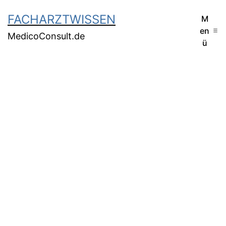
FACHARZTWISSEN
M
en
MedicoConsult.de
ü