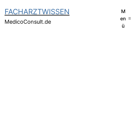
FACHARZTWISSEN
M
en
MedicoConsult.de
ü