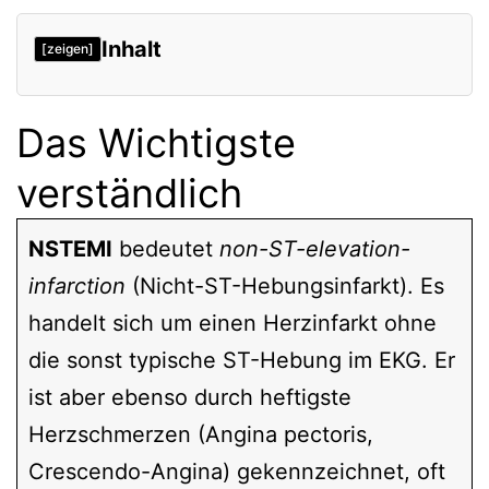
Inhalt
[zeigen]
Das Wichtigste verständlich
Das Wichtigste
Befund und Diagnostik
verständlich
Therapie
Verweise
NSTEMI
bedeutet
non-ST-elevation-
infarction
(Nicht-ST-Hebungsinfarkt). Es
handelt sich um einen Herzinfarkt ohne
die sonst typische ST-Hebung im EKG. Er
ist aber ebenso durch heftigste
Herzschmerzen (Angina pectoris,
Crescendo-Angina) gekennzeichnet, oft