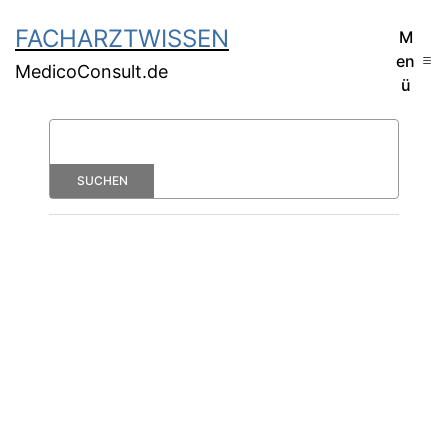
FACHARZTWISSEN
M
en
MedicoConsult.de
ü