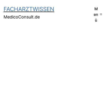
FACHARZTWISSEN
M
en
MedicoConsult.de
ü