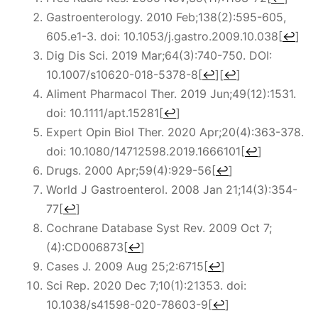
Gastroenterology. 2010 Feb;138(2):595-605,
605.e1-3. doi: 10.1053/j.gastro.2009.10.038
[
↩
]
Dig Dis Sci. 2019 Mar;64(3):740-750. DOI:
10.1007/s10620-018-5378-8
[
↩
]
[
↩
]
Aliment Pharmacol Ther. 2019 Jun;49(12):1531.
doi: 10.1111/apt.15281
[
↩
]
Expert Opin Biol Ther. 2020 Apr;20(4):363-378.
doi: 10.1080/14712598.2019.1666101
[
↩
]
Drugs. 2000 Apr;59(4):929-56
[
↩
]
World J Gastroenterol. 2008 Jan 21;14(3):354-
77
[
↩
]
Cochrane Database Syst Rev. 2009 Oct 7;
(4):CD006873
[
↩
]
Cases J. 2009 Aug 25;2:6715
[
↩
]
Sci Rep. 2020 Dec 7;10(1):21353. doi:
10.1038/s41598-020-78603-9
[
↩
]