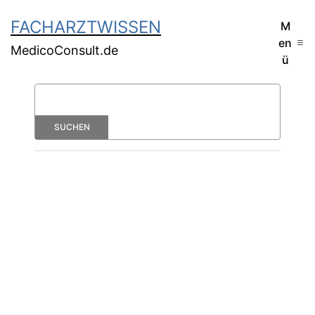
FACHARZTWISSEN
M
en
MedicoConsult.de
ü