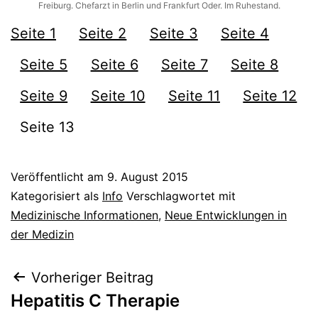
Freiburg. Chefarzt in Berlin und Frankfurt Oder. Im Ruhestand.
Seite 1
Seite 2
Seite 3
Seite 4
Seite 5
Seite 6
Seite 7
Seite 8
Seite 9
Seite 10
Seite 11
Seite 12
Seite 13
Veröffentlicht am
9. August 2015
Kategorisiert als
Info
Verschlagwortet mit
Medizinische Informationen
,
Neue Entwicklungen in
der Medizin
Beitragsnavigation
Vorheriger Beitrag
Hepatitis C Therapie