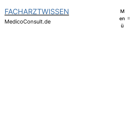
FACHARZTWISSEN
M
en
MedicoConsult.de
ü