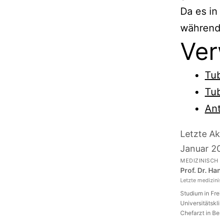
Da es in
während 
Ver
Tu
Tu
Ant
Letzte Ak
Januar 2
MEDIZINISCH
Prof. Dr. H
Letzte medizin
Studium in Fr
Universitätskl
Chefarzt in Be