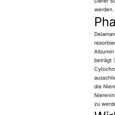
Daher so
werden.
Pha
Delamani
resorbie
Albumin 
beträgt 
Cytochro
ausschli
die Nier
Niereni
zu wer