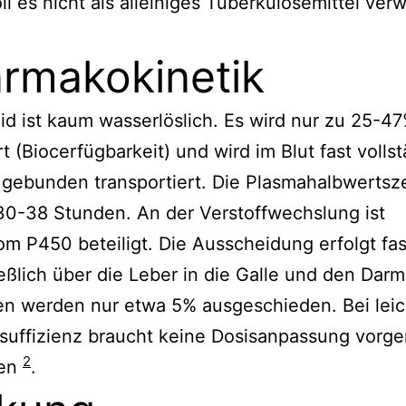
ll es nicht als alleiniges Tuberkulosemittel ver
rmakokinetik
d ist kaum wasserlöslich. Es wird nur zu 25-4
rt (Biocerfügbarkeit) und wird im Blut fast volls
gebunden transportiert. Die Plasmahalbwertsze
30-38 Stunden. An der Verstoffwechslung ist
m P450 beteiligt. Die Ausscheidung erfolgt fas
eßlich über die Leber in die Galle und den Darm
en werden nur etwa 5% ausgeschieden. Bei leic
nsuffizienz braucht keine Dosisanpassung vor
2
den
.