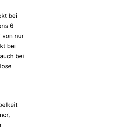
ekt bei
ens 6
r von nur
kt bei
 auch bei
lose
belkeit
mor,
m