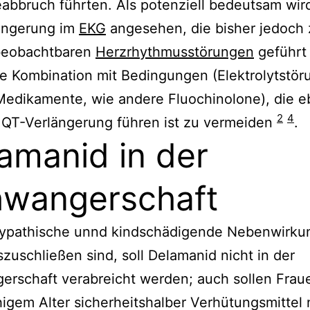
abbruch führten. Als potenziell bedeutsam wir
ängerung im
EKG
angesehen, die bisher jedoch 
beobachtbaren
Herzrhythmusstörungen
geführt 
e Kombination mit Bedingungen (Elektrolytstör
edikamente, wie andere Fluochinolone), die eb
2
4
 QT-Verlängerung führen ist zu vermeiden
.
amanid in der
wangerschaft
ypathische unnd kindschädigende Nebenwirku
szuschließen sind, soll Delamanid nicht in der
rschaft verabreicht werden; auch sollen Frau
igem Alter sicherheitshalber Verhütungsmittel