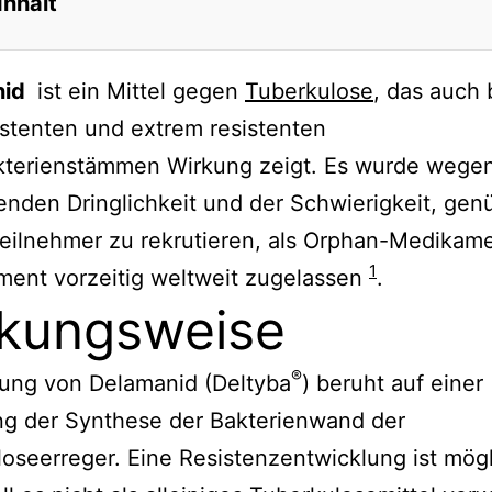
Inhalt
nid
ist ein Mittel gegen
Tuberkulose
, das auch 
istenten und extrem resistenten
terienstämmen Wirkung zeigt. Es wurde wegen
nden Dringlichkeit und der Schwierigkeit, ge
eilnehmer zu rekrutieren, als Orphan-Medikam
1
ment vorzeitig weltweit zugelassen
.
kungsweise
®
kung von Delamanid (Deltyba
) beruht auf einer
 der Synthese der Bakterienwand der
oseerreger. Eine Resistenzentwicklung ist mögl