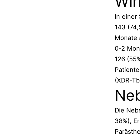
Wir
In einer
143 (74,
Monate a
0-2 Mona
126 (55%
Patient
(XDR-Tb
Ne
Die Nebe
38%), E
Parästhe