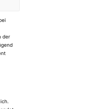
bei
 der
nügend
ent
ich.