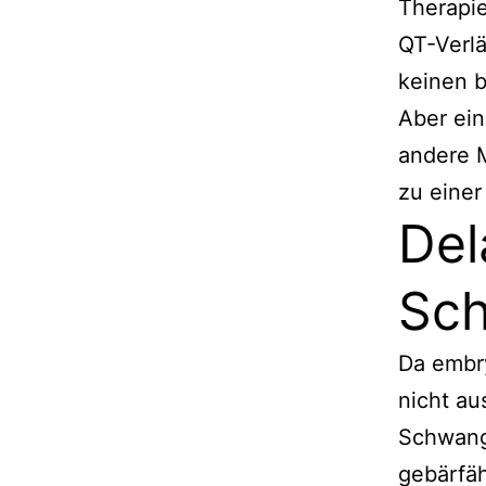
Therapie
QT-Verl
keinen 
Aber ein
andere M
zu einer
Del
Sch
Da embr
nicht au
Schwange
gebärfäh