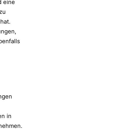
d eine
zu
hat.
ungen,
enfalls
ngen
en in
 nehmen.