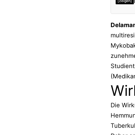
[zeigen]
Delama
multires
Mykobak
zunehme
Studient
(Medika
Wir
Die Wir
Hemmung
Tuberkul