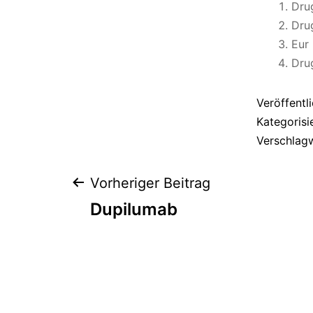
Dru
Dru
Eur
Dru
Veröffentl
Kategorisi
Verschlag
Beitragsnaviga
Vorheriger Beitrag
Dupilumab