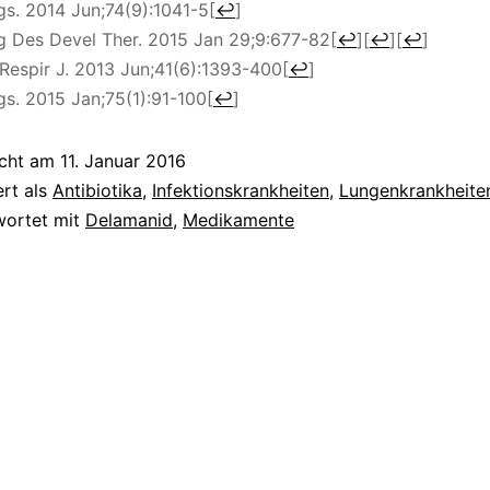
gs. 2014 Jun;74(9):1041-5
[
↩
]
g Des Devel Ther. 2015 Jan 29;9:677-82
[
↩
]
[
↩
]
[
↩
]
 Respir J. 2013 Jun;41(6):1393-400
[
↩
]
gs. 2015 Jan;75(1):91-100
[
↩
]
icht am
11. Januar 2016
ert als
Antibiotika
,
Infektionskrankheiten
,
Lungenkrankheite
wortet mit
Delamanid
,
Medikamente
tion