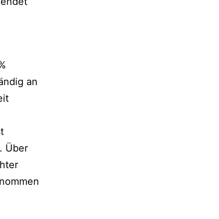
wendet
7%
tändig an
it
t
. Über
hter
genommen