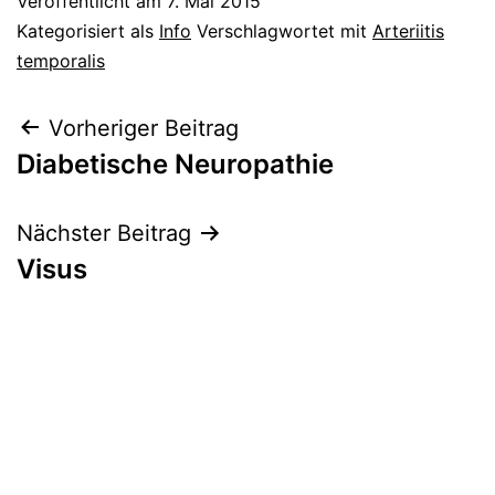
Veröffentlicht am
7. Mai 2015
Kategorisiert als
Info
Verschlagwortet mit
Arteriitis
temporalis
Beitragsnavigation
Vorheriger Beitrag
Diabetische Neuropathie
Nächster Beitrag
Visus