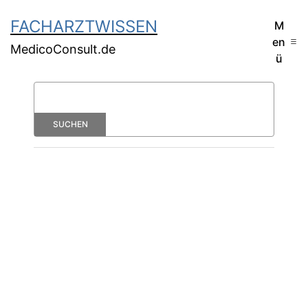
FACHARZTWISSEN
M
en
MedicoConsult.de
ü