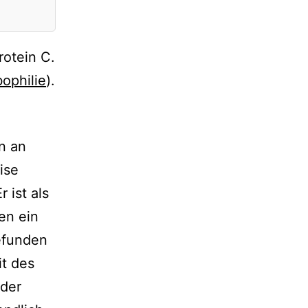
rotein C.
ophilie
).
n an
ise
 ist als
en ein
efunden
it des
 der