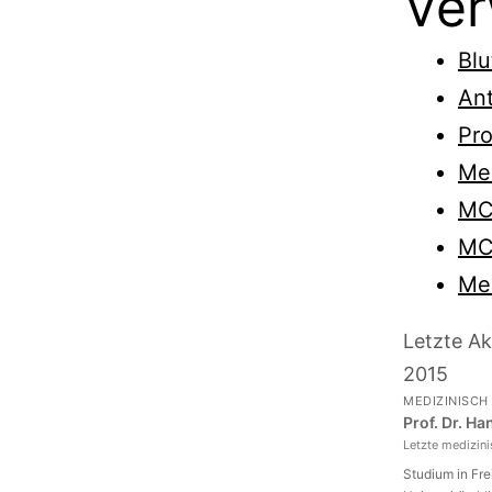
Ver
Blu
Ant
Pro
Me
MC
MC
Med
Letzte Ak
2015
MEDIZINISCH
Prof. Dr. H
Letzte medizin
Studium in Fr