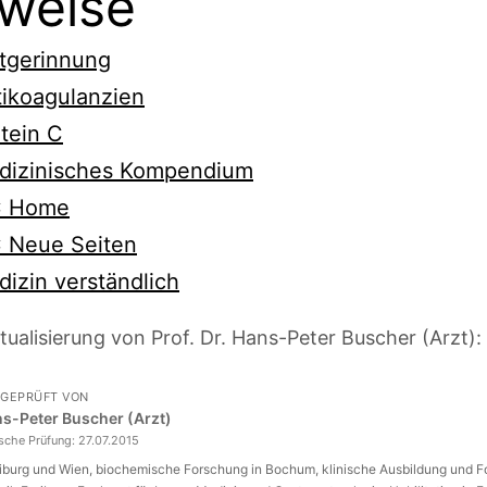
weise
tgerinnung
ikoagulanzien
tein C
dizinisches Kompendium
 Home
 Neue Seiten
izin verständlich
tualisierung von Prof. Dr. Hans-Peter Buscher (Arzt):
 GEPRÜFT VON
ans-Peter Buscher (Arzt)
ische Prüfung:
27.07.2015
eiburg und Wien, biochemische Forschung in Bochum, klinische Ausbildung und 