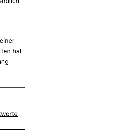
endlich
e
einer
tten hat
ang
twerte