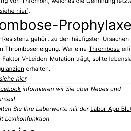
ung von Thrombin, welches die Gerinnung letzt
siehe hier
).
ombose-Prophylax
Resistenz gehört zu den häufigsten Ursachen 
ren Thromboseneigung. Wer eine
Thrombose
erli
 Faktor-V-Leiden-Mutation trägt, sollte lebensl
gulanzien
erhalten.
siehe hier
.
acebook
informieren wir Sie über Neues und
antes!
ten Sie Ihre Laborwerte mit der
Labor-App Blu
t Lexikonfunktion.