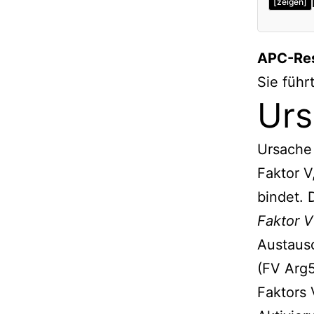
[zeigen]
Ursac
APC-Res
Throm
Sie führ
Verwe
Urs
Ursache 
Faktor V
bindet. 
Faktor V
Austaus
(FV Arg5
Faktors 