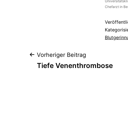
Universitätskl
Chefarzt in Be
Veröffentl
Kategorisi
Blutgerinn
Beitragsnaviga
Vorheriger Beitrag
Tiefe Venenthrombose