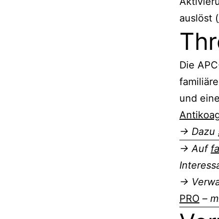
Aktivier
auslöst (
Thr
Die APC-
familiä
und eine
Antikoa
→
Dazu
→ Auf
f
Interess
→ Verwal
PRO
– mi