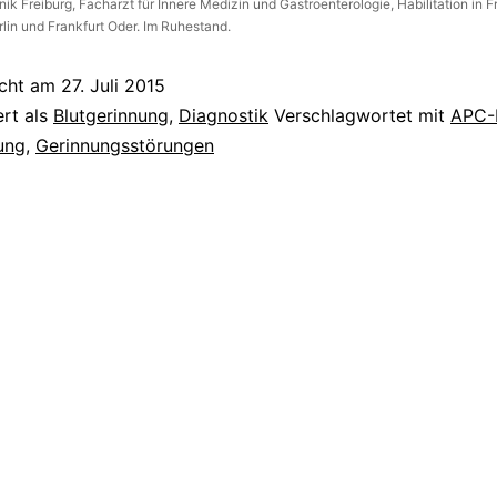
inik Freiburg, Facharzt für Innere Medizin und Gastroenterologie, Habilitation in F
rlin und Frankfurt Oder. Im Ruhestand.
icht am
27. Juli 2015
ert als
Blutgerinnung
,
Diagnostik
Verschlagwortet mit
APC-
ung
,
Gerinnungsstörungen
tion