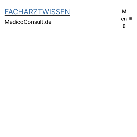
FACHARZTWISSEN
M
en
MedicoConsult.de
ü