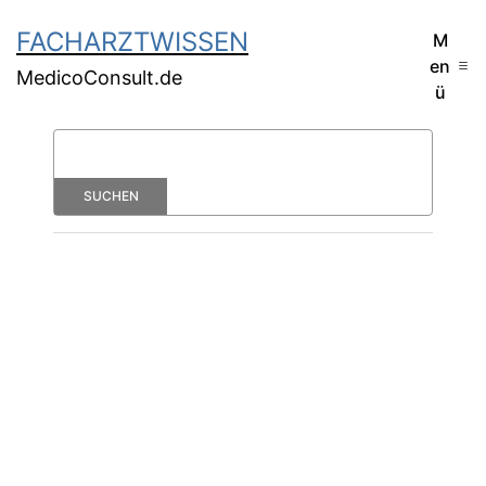
FACHARZTWISSEN
M
en
MedicoConsult.de
ü