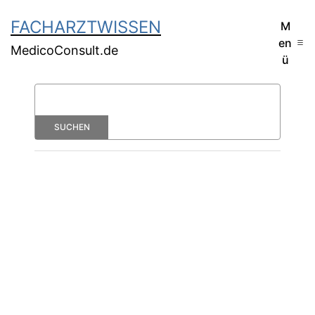
FACHARZTWISSEN
M
en
MedicoConsult.de
ü