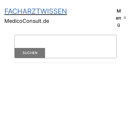
FACHARZTWISSEN
M
en
MedicoConsult.de
ü