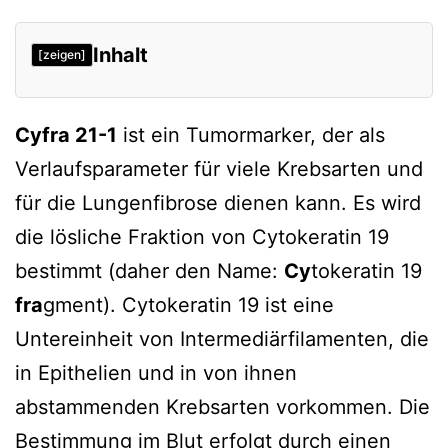
Inhalt
[zeigen]
Normwert
Cyfra 21-1
ist ein Tumormarker, der als
Diagnostische Bedeutung
Verlaufsparameter für viele Krebsarten und
Tumormarker
für die Lungenfibrose dienen kann. Es wird
Marker einer Lungenfibrose
die lösliche Fraktion von Cytokeratin 19
Verweise
bestimmt (daher den Name:
Cy
tokeratin 19
fra
gment). Cytokeratin 19 ist eine
Untereinheit von Intermediärfilamenten, die
in Epithelien und in von ihnen
abstammenden Krebsarten vorkommen. Die
Bestimmung im Blut erfolgt durch einen