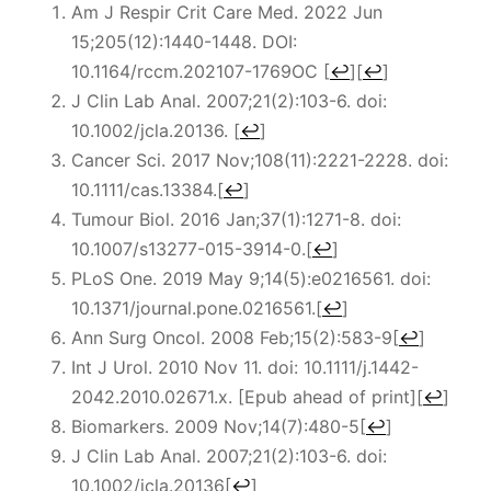
Am J Respir Crit Care Med. 2022 Jun
15;205(12):1440-1448. DOI:
10.1164/rccm.202107-1769OC
[
↩
]
[
↩
]
J Clin Lab Anal. 2007;21(2):103-6. doi:
10.1002/jcla.20136.
[
↩
]
Cancer Sci.
2017 Nov;108(11):2221-2228. doi:
10.1111/cas.13384.
[
↩
]
Tumour Biol.
2016 Jan;37(1):1271-8. doi:
10.1007/s13277-015-3914-0.
[
↩
]
PLoS One.
2019 May 9;14(5):e0216561. doi:
10.1371/journal.pone.0216561.
[
↩
]
Ann Surg Oncol. 2008 Feb;15(2):583-9
[
↩
]
Int J Urol. 2010 Nov 11. doi: 10.1111/j.1442-
2042.2010.02671.x. [Epub ahead of print]
[
↩
]
Biomarkers. 2009 Nov;14(7):480-5
[
↩
]
J Clin Lab Anal. 2007;21(2):103-6. doi:
10.1002/jcla.20136
[
↩
]