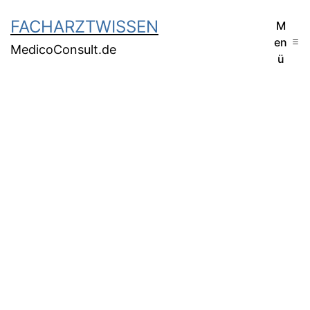
FACHARZTWISSEN
M
en
MedicoConsult.de
ü