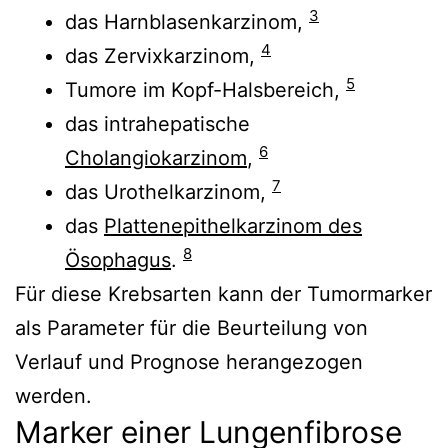
3
das Harnblasenkarzinom,
4
das Zervixkarzinom,
5
Tumore im Kopf-Halsbereich,
das intrahepatische
6
Cholangiokarzinom
,
7
das Urothelkarzinom,
das
Plattenepithelkarzinom des
8
Ösophagus
.
Für diese Krebsarten kann der Tumormarker
als Parameter für die Beurteilung von
Verlauf und Prognose herangezogen
werden.
Marker einer Lungenfibrose