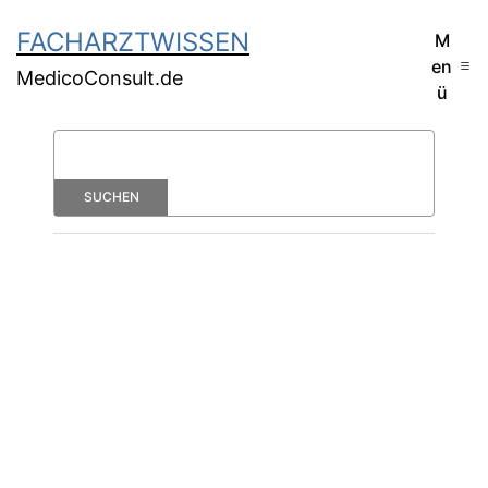
FACHARZTWISSEN
M
en
MedicoConsult.de
ü