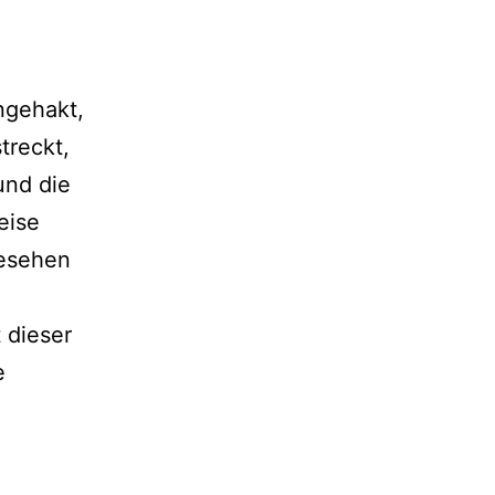
ngehakt,
treckt,
und die
eise
gesehen
 dieser
e