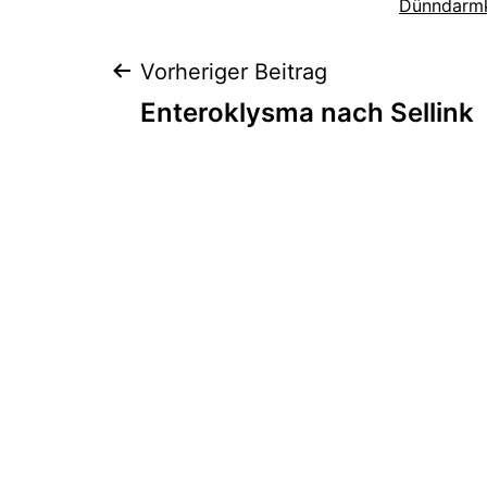
Dünndarmk
Beitragsnaviga
Vorheriger Beitrag
Enteroklysma nach Sellink