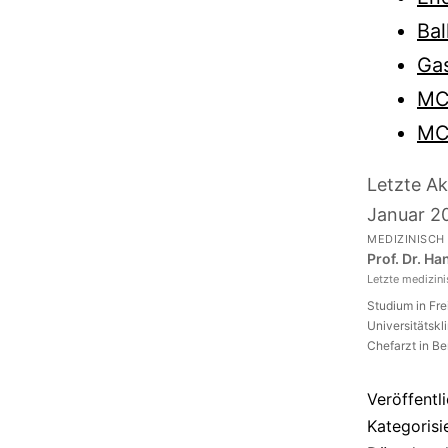
Bal
Gas
MC
MC
Letzte Ak
Januar 2
MEDIZINISCH
Prof. Dr. H
Letzte medizin
Studium in Fr
Universitätskl
Chefarzt in Be
Veröffentl
Kategorisi