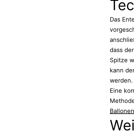
Tec
Das Ente
vorgesch
anschlie
dass de
Spitze 
kann de
werden.
Eine kom
Methode
Ballonen
Wei