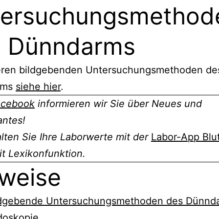
tersuchungsmethod
s Dünndarms
eren bildgebenden Untersuchungsmethoden de
rms
siehe hier
.
acebook
informieren wir Sie über Neues und
antes!
ten Sie Ihre Laborwerte mit der
Labor-App Blu
t Lexikonfunktion.
weise
ldgebende Untersuchungsmethoden des Dünnd
doskopie