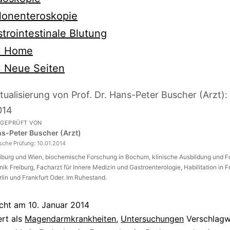
lonenteroskopie
trointestinale Blutung
 Home
 Neue Seiten
tualisierung von Prof. Dr. Hans-Peter Buscher (Arzt):
014
 GEPRÜFT VON
ans-Peter Buscher (Arzt)
ische Prüfung:
10.01.2014
eiburg und Wien, biochemische Forschung in Bochum, klinische Ausbildung und 
inik Freiburg, Facharzt für Innere Medizin und Gastroenterologie, Habilitation in F
rlin und Frankfurt Oder. Im Ruhestand.
icht am
10. Januar 2014
ert als
Magendarmkrankheiten
,
Untersuchungen
Verschlagw