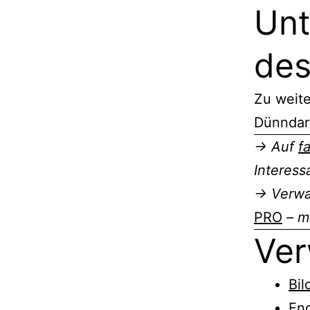
Un
de
Zu weit
Dünnda
→ Auf
f
Interess
→ Verwal
PRO
– mi
Ver
Bi
En