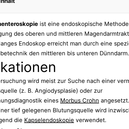
Inhalt
tionen
henteroskopie
ist eine endoskopische Methode
k
gung des oberen und mittleren Magendarmtrakt
e bildgebende Untersuchungsmethoden des
langes Endoskop erreicht man durch eine spezi
arms
betechnik den mittleren bis unteren Dünndarm
ise
ikationen
rsuchung wird meist zur Suche nach einer ver
quelle (z. B. Angiodysplasie) oder zur
ungsdiagnostik eines
Morbus Crohn
angesetzt.
ner tief gelegenen Blutungsquelle wird inzwis
gend die
Kapselendoskopie
verwendet.