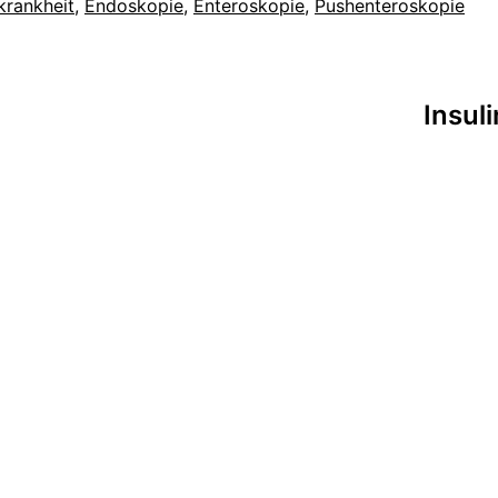
rankheit
,
Endoskopie
,
Enteroskopie
,
Pushenteroskopie
tion
Insul