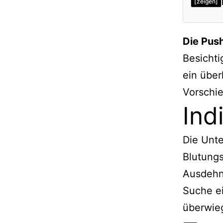
[zeigen]
Indika
Die Pus
Techni
Besichti
Weiter
ein über
Dünnd
Vorschie
Verwe
Ind
Die Unte
Blutungs
Ausdehn
Suche ei
überwie