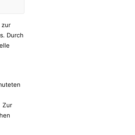
 zur
s. Durch
elle
.
muteten
 Zur
chen