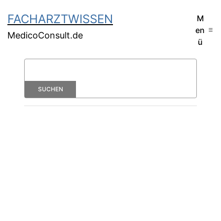
FACHARZTWISSEN
M
en
MedicoConsult.de
ü