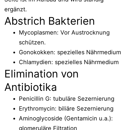
Liquorpunktion
ergänzt.
Urinkultur
Abstrich Bakterien
Tetrazykline
Mycoplasmen: Vor Austrocknung
schützen.
Gonokokken: spezielles Nährmedium
Chlamydien: spezielles Nährmedium
Elimination von
Antibiotika
Penicillin G: tubuläre Sezernierung
Erythromycin: biliäre Sezernierung
Aminoglycoside (Gentamicin u.a.):
glomeruläre Filtration