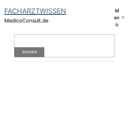
FACHARZTWISSEN
M
en
MedicoConsult.de
ü