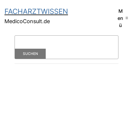
FACHARZTWISSEN
M
en
MedicoConsult.de
ü