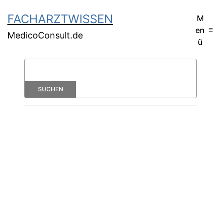
FACHARZTWISSEN
M
en
MedicoConsult.de
ü