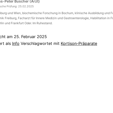
ans-Peter Buscher (Arzt)
ische Prüfung:
25.02.2025
eiburg und Wien, biochemische Forschung in Bochum, klinische Ausbildung und 
inik Freiburg, Facharzt für Innere Medizin und Gastroenterologie, Habilitation in F
rlin und Frankfurt Oder. Im Ruhestand.
icht am
25. Februar 2025
ert als
Info
Verschlagwortet mit
Kortison-Präparate
tion