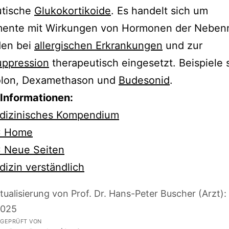
utische
Glukokortikoide
. Es handelt sich um
ente mit Wirkungen von Hormonen der Nebenn
den bei
allergischen Erkrankungen
und zur
ppression
therapeutisch eingesetzt. Beispiele 
olon, Dexamethason und
Budesonid
.
 Informationen:
dizinisches Kompendium
 Home
 Neue Seiten
izin verständlich
tualisierung von Prof. Dr. Hans-Peter Buscher (Arzt):
2025
 GEPRÜFT VON