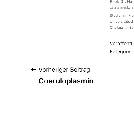
Prof. Dr. H
Letzte medizin
Studium in Fr
Universitätskl
Chefarzt in Be
Veröffentl
Kategorisi
Beitragsnaviga
Vorheriger Beitrag
Coeruloplasmin