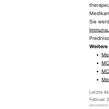
therape
Medikam
Sie wer
Immunsu
Prednis
Weitere
Me
MC
MC
Med
Letzte Ak
Februar 
MEDIZINISCH