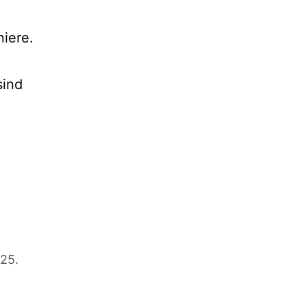
iere.
sind
25.