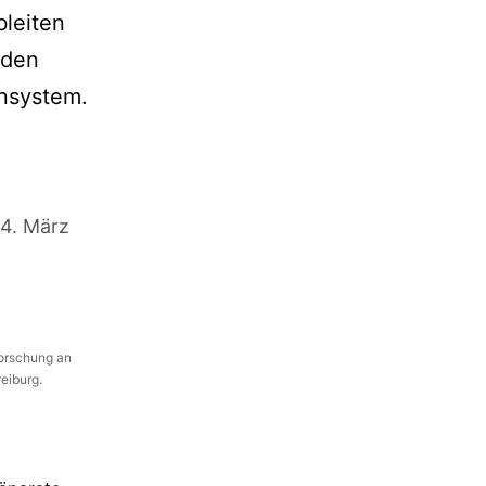
bleiten
 den
unsystem.
4. März
Forschung an
reiburg.