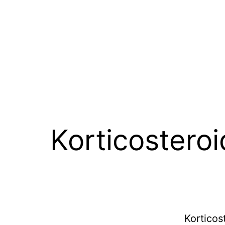
Korticostero
Kortico