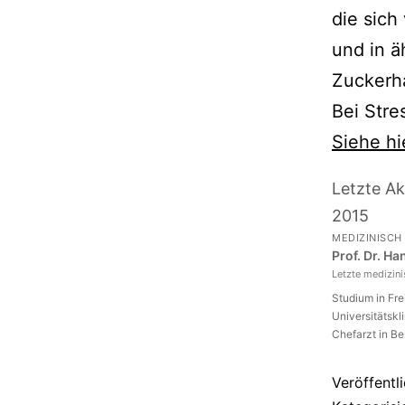
die sich
und in ä
Zuckerha
Bei Stre
Siehe hi
Letzte Ak
2015
MEDIZINISCH
Prof. Dr. H
Letzte medizin
Studium in Fr
Universitätskl
Chefarzt in Be
Veröffentl