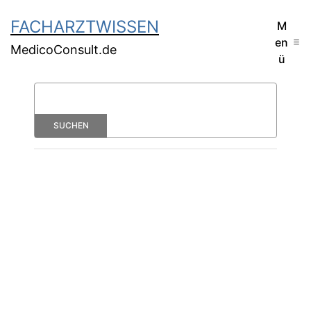
FACHARZTWISSEN
M
en
MedicoConsult.de
ü