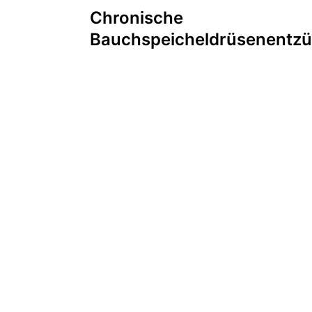
Beitragsnaviga
Chronische
Bauchspeicheldrüsenentz