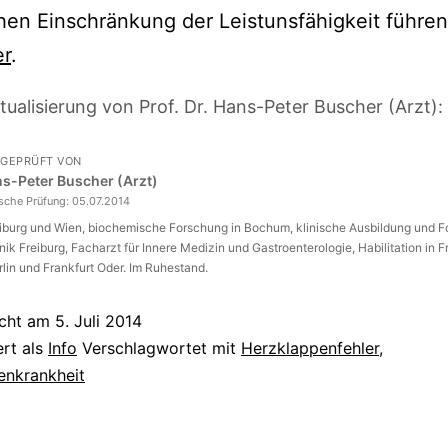
hen Einschränkung der Leistunsfähigkeit führe
er
.
tualisierung von Prof. Dr. Hans-Peter Buscher (Arzt):
 GEPRÜFT VON
ans-Peter Buscher (Arzt)
ische Prüfung:
05.07.2014
eiburg und Wien, biochemische Forschung in Bochum, klinische Ausbildung und 
inik Freiburg, Facharzt für Innere Medizin und Gastroenterologie, Habilitation in F
rlin und Frankfurt Oder. Im Ruhestand.
icht am
5. Juli 2014
ert als
Info
Verschlagwortet mit
Herzklappenfehler
,
enkrankheit