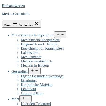
Facharztwissen
MedicoConsult.de
Menü
Schließen
Menü
Medizinisches Kompendium
öffnen
Medizinische Fachgebiete
Diagnostik und Therapie
Entstehung von Krankheiten
Laborwerte
Medikamente
Medizin verständlich
Medizin in Bildern
Menü
Gesundheit
öffnen
Eigene Gesundheitsvorsorge
Ernährung
Körperliche Aktivität
Lebensstil
Gesund Altern
Menü
Mehr
öffnen
Über den Tellerrand