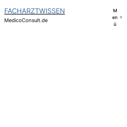
FACHARZTWISSEN
M
en
MedicoConsult.de
ü