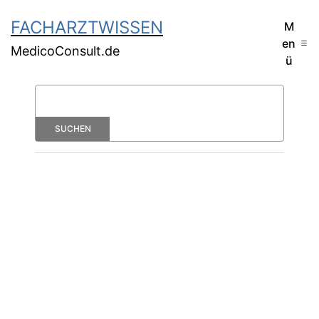
FACHARZTWISSEN
M
en
MedicoConsult.de
ü