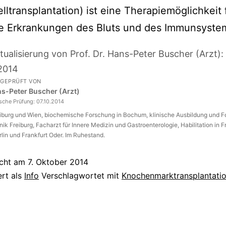
ltransplantation) ist eine Therapiemöglichkeit f
ge Erkrankungen des Bluts und des Immunsyste
tualisierung von Prof. Dr. Hans-Peter Buscher (Arzt):
2014
 GEPRÜFT VON
ans-Peter Buscher (Arzt)
ische Prüfung:
07.10.2014
eiburg und Wien, biochemische Forschung in Bochum, klinische Ausbildung und 
inik Freiburg, Facharzt für Innere Medizin und Gastroenterologie, Habilitation in F
rlin und Frankfurt Oder. Im Ruhestand.
icht am
7. Oktober 2014
ert als
Info
Verschlagwortet mit
Knochenmarktransplantati
tion