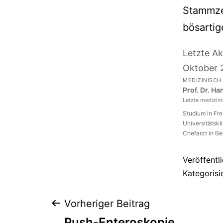
Stammzel
bösarti
Letzte Ak
Oktober 
MEDIZINISCH
Prof. Dr. H
Letzte medizin
Studium in Fr
Universitätskl
Chefarzt in Be
Veröffentl
Kategorisi
Beitragsnaviga
Vorheriger Beitrag
Push-Enteroskopie