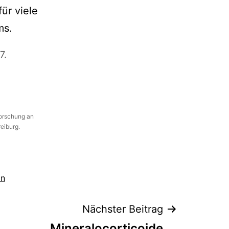
ür viele
ms.
7.
Forschung an
reiburg.
on
Nächster Beitrag
Mineralocorticoide