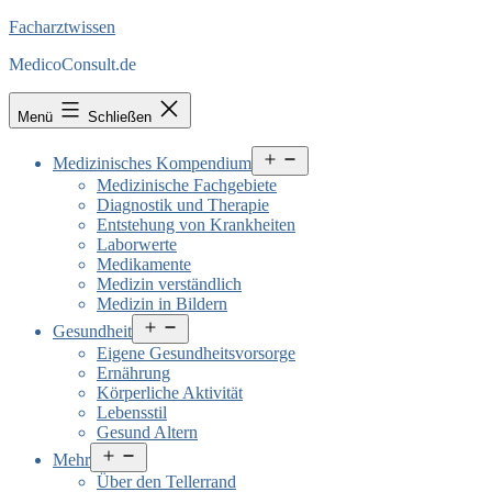
Facharztwissen
MedicoConsult.de
Menü
Schließen
Menü
Medizinisches Kompendium
öffnen
Medizinische Fachgebiete
Diagnostik und Therapie
Entstehung von Krankheiten
Laborwerte
Medikamente
Medizin verständlich
Medizin in Bildern
Menü
Gesundheit
öffnen
Eigene Gesundheitsvorsorge
Ernährung
Körperliche Aktivität
Lebensstil
Gesund Altern
Menü
Mehr
öffnen
Über den Tellerrand