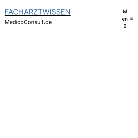
FACHARZTWISSEN
M
en
MedicoConsult.de
ü