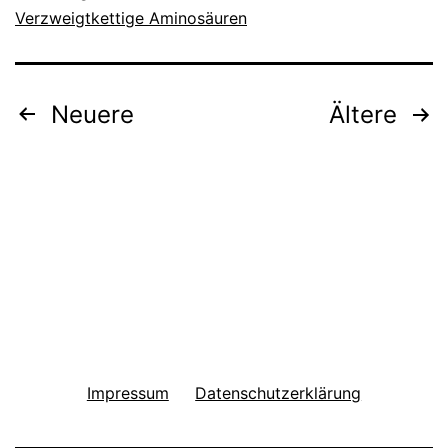
Verzweigtkettige Aminosäuren
Seitennummerierung
Neuere
Ältere
der
Beiträge
Impressum
Datenschutzerklärung