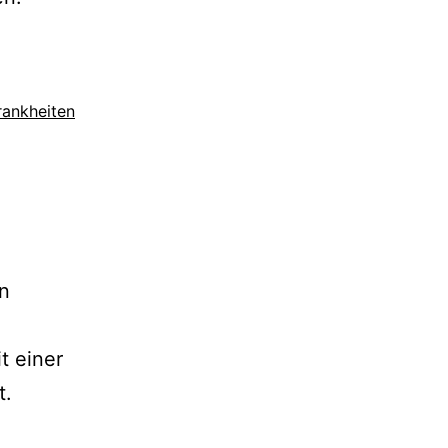
rankheiten
n
t einer
t.