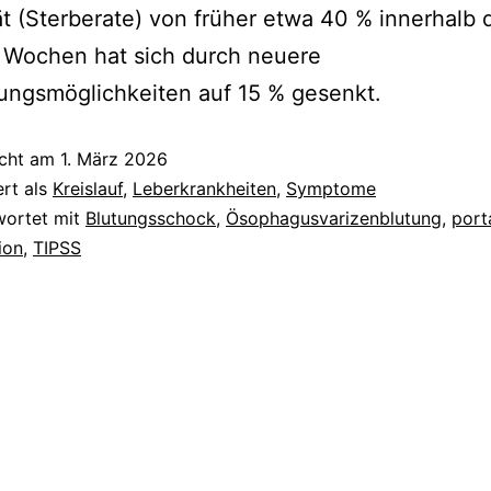
ät (Sterberate) von früher etwa 40 % innerhalb 
 Wochen hat sich durch neuere
ungsmöglichkeiten auf 15 % gesenkt.
icht am
1. März 2026
ert als
Kreislauf
,
Leberkrankheiten
,
Symptome
wortet mit
Blutungsschock
,
Ösophagusvarizenblutung
,
port
ion
,
TIPSS