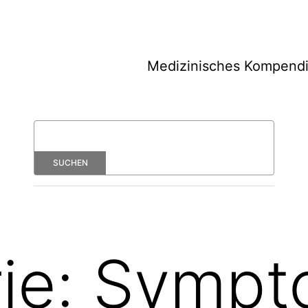
Medizinisches Kompend
ie:
Sympt