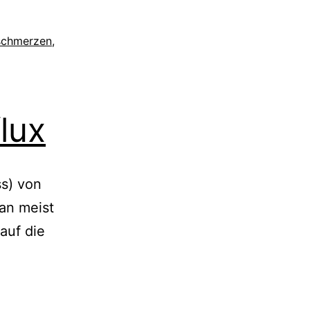
schmerzen
,
lux
ss) von
an meist
auf die