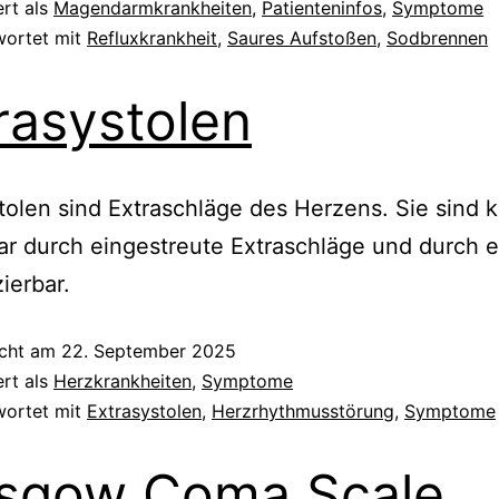
ert als
Magendarmkrankheiten
,
Patienteninfos
,
Symptome
wortet mit
Refluxkrankheit
,
Saures Aufstoßen
,
Sodbrennen
rasystolen
tolen sind Extraschläge des Herzens. Sie sind k
r durch eingestreute Extraschläge und durch 
ierbar.
icht am
22. September 2025
ert als
Herzkrankheiten
,
Symptome
wortet mit
Extrasystolen
,
Herzrhythmusstörung
,
Symptome
sgow Coma Scale