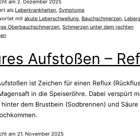
icht am
2. Dezember 2025
ert als
Leberkrankheiten
,
Symptome
wortet mit
akute Leberschwellung
,
Bauchschmerzen
,
Leber
tige Oberbauchschmerzen
,
Schmerzen unter dem rechten
gen
res Aufstoßen – Ref
ufstoßen ist Zeichen für einen Reflux (Rückflu
agensaft in die Speiseröhre. Dabei verspürt m
hinter dem Brustbein (Sodbrennen) und Säure 
hochkommen.
icht am
21. November 2025