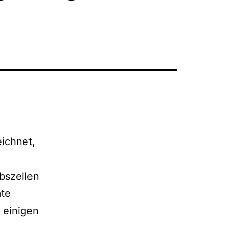
ichnet,
.
ebszellen
mte
 einigen