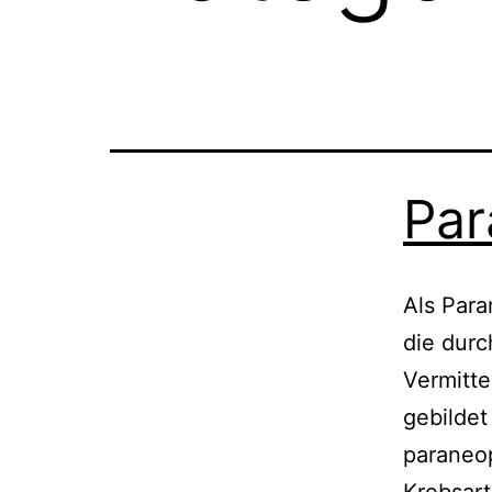
Par
Als Par
die dur
Vermitte
gebildet
paraneo
Krebsart