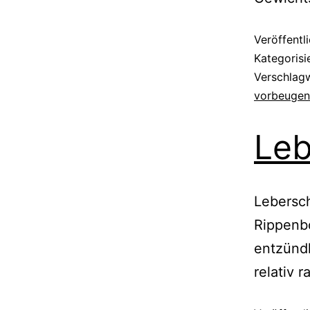
Veröffentl
Kategorisi
Verschlag
vorbeugen
Le
Lebersc
Rippenbo
entzündl
relativ 