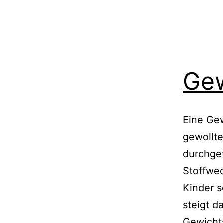
Ge
Eine Gew
gewollt
durchgef
Stoffwe
Kinder s
steigt d
Gewicht