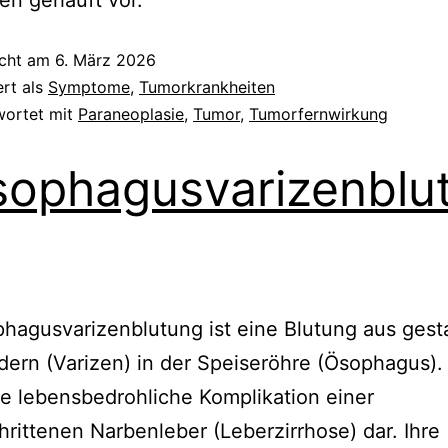
icht am
6. März 2026
ert als
Symptome
,
Tumorkrankheiten
wortet mit
Paraneoplasie
,
Tumor
,
Tumorfernwirkung
ophagusvarizenblu
hagusvarizenblutung ist eine Blutung aus gest
ern (Varizen) in der Speiseröhre (Ösophagus).
ine lebensbedrohliche Komplikation einer
hrittenen Narbenleber (Leberzirrhose) dar. Ihre