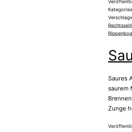
Veröffentl
Kategorisi
Verschlag
Rechtssei
Rippenbo
Sau
Saures A
saurem M
Brennen 
Zunge 
Veröffentl