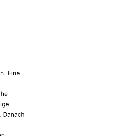
n. Eine
che
ige
n. Danach
en.