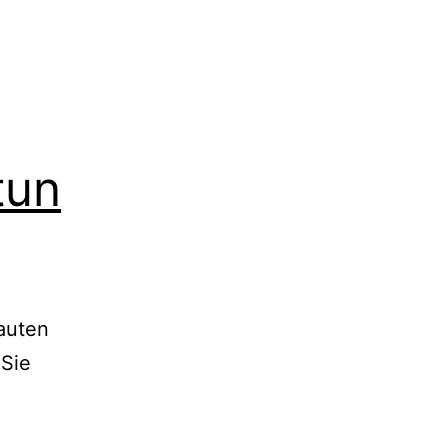
tun
auten
 Sie