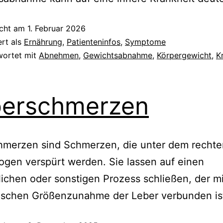
icht am
1. Februar 2026
ert als
Ernährung
,
Patienteninfos
,
Symptome
wortet mit
Abnehmen
,
Gewichtsabnahme
,
Körpergewicht
,
K
berschmerzen
hmerzen sind Schmerzen, die unter dem rechte
gen verspürt werden. Sie lassen auf einen
ichen oder sonstigen Prozess schließen, der mi
raschen Größenzunahme der Leber verbunden is