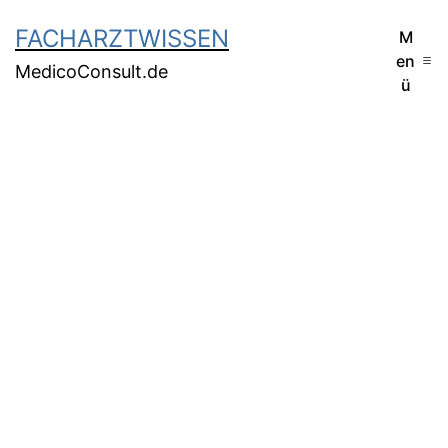
FACHARZTWISSEN
M
en
MedicoConsult.de
ü