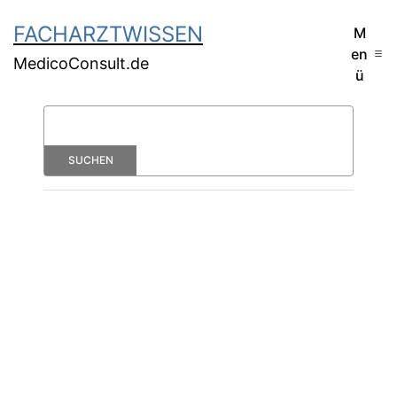
FACHARZTWISSEN
M
en
MedicoConsult.de
ü