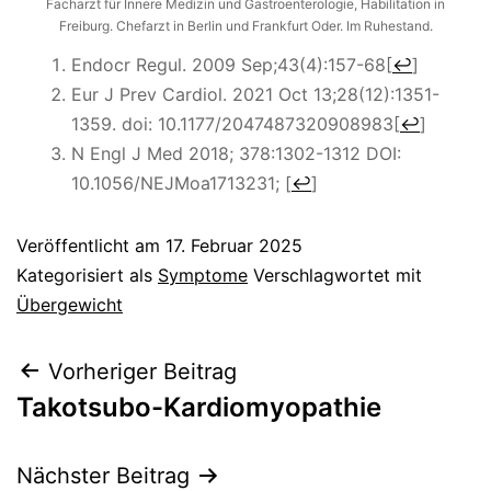
Facharzt für Innere Medizin und Gastroenterologie, Habilitation in
Freiburg. Chefarzt in Berlin und Frankfurt Oder. Im Ruhestand.
Endocr Regul. 2009 Sep;43(4):157-68
[
↩
]
Eur J Prev Cardiol. 2021 Oct 13;28(12):1351-
1359. doi: 10.1177/2047487320908983
[
↩
]
N Engl J Med 2018; 378:1302-1312 DOI:
10.1056/NEJMoa1713231;
[
↩
]
Veröffentlicht am
17. Februar 2025
Kategorisiert als
Symptome
Verschlagwortet mit
Übergewicht
Beitragsnavigation
Vorheriger Beitrag
Takotsubo-Kardiomyopathie
Nächster Beitrag